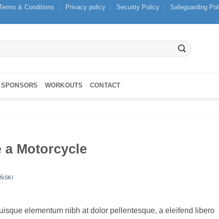
Terms & Conditions
Privacy policy
Security Policy
Safeguarding Pol
SPONSORS
WORKOUTS
CONTACT
 a Motorcycle
IŃSKI
isque elementum nibh at dolor pellentesque, a eleifend libero