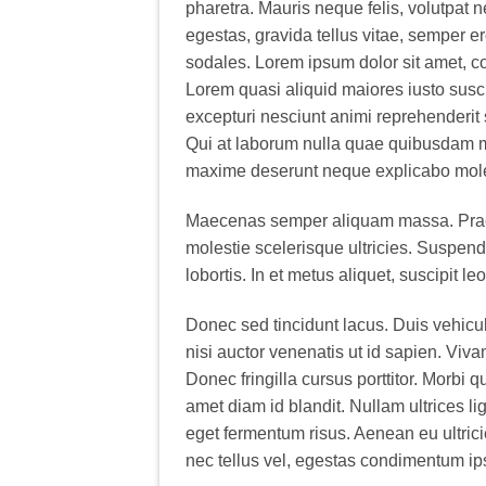
pharetra. Mauris neque felis, volutpat 
egestas, gravida tellus vitae, semper er
sodales. Lorem ipsum dolor sit amet, co
Lorem quasi aliquid maiores iusto susci
excepturi nesciunt animi reprehenderit si
Qui at laborum nulla quae quibusdam mo
maxime deserunt neque explicabo mole
Maecenas semper aliquam massa. Praese
molestie scelerisque ultricies. Suspend
lobortis. In et metus aliquet, suscipit leo
Donec sed tincidunt lacus. Duis vehicu
nisi auctor venenatis ut id sapien. Vi
Donec fringilla cursus porttitor. Morbi
amet diam id blandit. Nullam ultrices li
eget fermentum risus. Aenean eu ultric
nec tellus vel, egestas condimentum ip