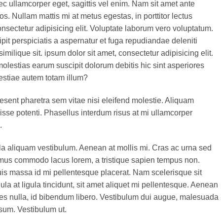
nec ullamcorper eget, sagittis vel enim. Nam sit amet ante
os. Nullam mattis mi at metus egestas, in porttitor lectus
nsectetur adipisicing elit. Voluptate laborum vero voluptatum.
pit perspiciatis a aspernatur et fuga repudiandae deleniti
milique sit. ipsum dolor sit amet, consectetur adipisicing elit.
lestias earum suscipit dolorum debitis hic sint asperiores
stiae autem totam illum?
nt pharetra sem vitae nisi eleifend molestie. Aliquam
isse potenti. Phasellus interdum risus at mi ullamcorper
.
la aliquam vestibulum. Aenean at mollis mi. Cras ac urna sed
vamus commodo lacus lorem, a tristique sapien tempus non.
 quis massa id mi pellentesque placerat. Nam scelerisque sit
gula at ligula tincidunt, sit amet aliquet mi pellentesque. Aenean
ies nulla, id bibendum libero. Vestibulum dui augue, malesuada
sum. Vestibulum ut.