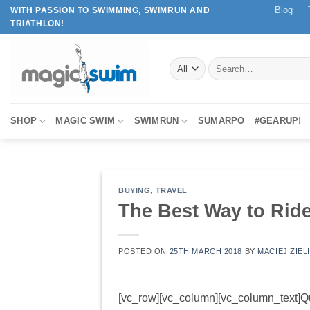
Skip
Blog
WITH PASSION TO SWIMMING, SWIMRUN AND
TRIATHLON!
to
content
Search
for:
SHOP
MAGIC SWIM
SWIMRUN
SUMARPO
#GEARUP!
BUYING
,
TRAVEL
The Best Way to Ride
POSTED ON
25TH MARCH 2018
BY
MACIEJ ZIEL
[vc_row][vc_column][vc_column_text]Qu