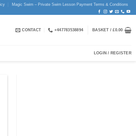
icy
Magic Swim – Private Swim Lesson Payment Terms & Conditions
CONTACT
+447783538894
BASKET /
£
0.00
LOGIN / REGISTER